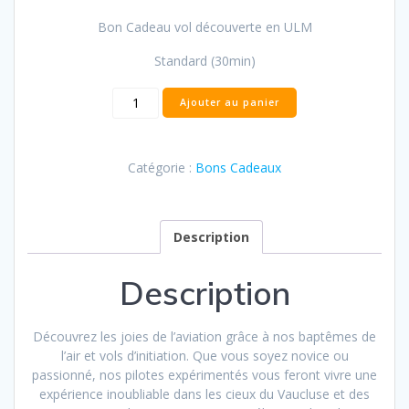
Bon Cadeau vol découverte en ULM
Standard (30min)
quantité
Ajouter au panier
de
Bon
Cadeau
Catégorie :
Bons Cadeaux
-
Vol
Découverte
Standard
Description
Description
Découvrez les joies de l’aviation grâce à nos baptêmes de
l’air et vols d’initiation. Que vous soyez novice ou
passionné, nos pilotes expérimentés vous feront vivre une
expérience inoubliable dans les cieux du Vaucluse et des