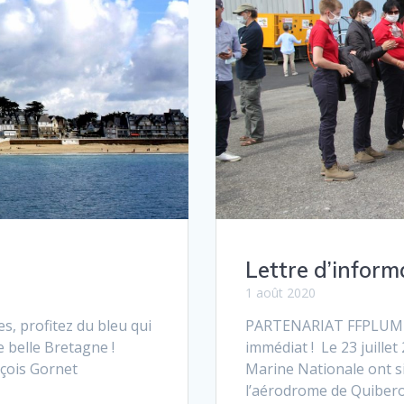
Lettre d’informa
1 août 2020
s, profitez du bleu qui
PARTENARIAT FFPLUM
e belle Bretagne !
immédiat ! Le 23 juillet
nçois Gornet
Marine Nationale ont s
l’aérodrome de Quiberon