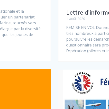
tionale et la
Lettre d’inform
ouer un partenariat
1 août 2020
Marine, tournés vers
REMISE EN VOL Donnez-n
largie par la diversité
très nombreux à partic
r que les jeunes de
poursuivre les démarche
questionnaire sera pro
l’opération (pilotes et 