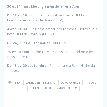
30 et 31 mai :
Meeting aérien de la Ferté Alais.
Du 13 au 19 juin :
Championnat de France ULM sur
l’aérodrome de Blois le Breuil (LFOQ).
4 et 5 juillet :
Rassemblement des Femmes Pilotes sur la
base ULM de Levroux (LF3624).
Du 24 juillet au 1er août :
Tour ULM.
29 et 30 août :
Salon ULM de Blois sur l’aérodrome de
Blois le Breuil.
Du 13 au 20 septembre :
Coupe Icare à Saint Hilaire du
Touvet.
BEA
CALENDRIER FEDERAL
CORONAVIRUS
FFPLUM
LETTRE
ULM
VAUCLUSE ULM
Navigation