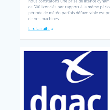
nous constatons une prise de licence dynam
de 500 licenciés par rapport à la même périod
période de météo parfois défavorable est pr
de nos machines…
Lire la suite