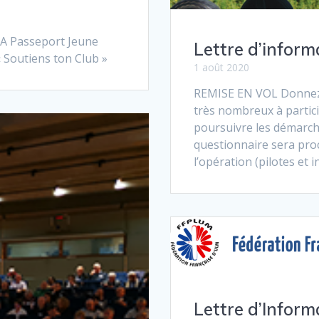
A Passeport Jeune
Lettre d’inform
« Soutiens ton Club »
1 août 2020
REMISE EN VOL Donnez-n
très nombreux à partic
poursuivre les démarche
questionnaire sera pro
l’opération (pilotes et 
Lettre d’Inform