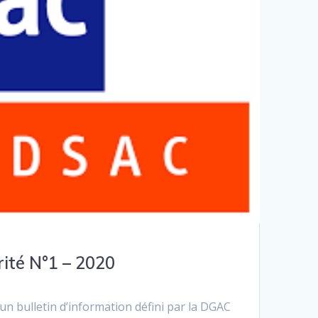
rité N°1 – 2020
 un bulletin d’information défini par la DGAC