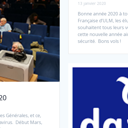
13 janvier 2020
Bonne année 2020 à tous
Française d’ULM, les élu
souhaitent tous leurs 
cette nouvelle année ai
sécurité. Bons vols !
20
s Générales, et ce,
navirus. Début Mars,