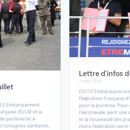
Lettre d’infos d
1 août 2020
illet
EDITO Embarquons ense
Fédération Française d
LE Embarquement
pour la jeunesse. Pour 
Française d’ULM et la
l’aéronavale aient une 
de partenariat à
et la nouveauté des pra
s consignes sanitaires,
notre Fédération aient 