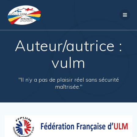
Passer
au
contenu
Auteur/autrice :
vulm
"Il n’y a pas de plaisir réel sans sécurité
maîtrisée."