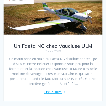
Un Faeta NG chez Vaucluse ULM
7 avril 2019
Ce matin prise en main du Faeta NG distribué par l’équipe
d’ATA et Pierre Pelletier Disponible sous peu pour la
formation et la location chez Vaucluse ULMUne très belle
machine de voyage qui reste un vrai Ulm et qui sait se
poser court quand il le faut Moteur 912 IS et Efis Garmin
dernière génération Bientôt à l…
Lire la suite