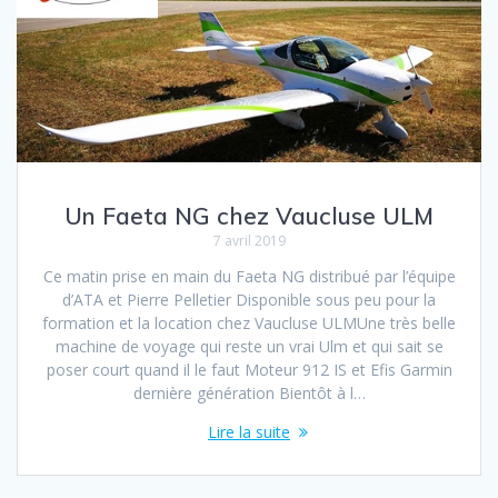
Un Faeta NG chez Vaucluse ULM
7 avril 2019
Ce matin prise en main du Faeta NG distribué par l’équipe
d’ATA et Pierre Pelletier Disponible sous peu pour la
formation et la location chez Vaucluse ULMUne très belle
machine de voyage qui reste un vrai Ulm et qui sait se
poser court quand il le faut Moteur 912 IS et Efis Garmin
dernière génération Bientôt à l…
Lire la suite