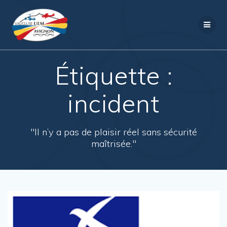
Passer
au
contenu
Étiquette :
incident
"Il n’y a pas de plaisir réel sans sécurité
maîtrisée."