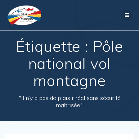
Passer
au
contenu
Étiquette :
Pôle
national vol
montagne
"Il n’y a pas de plaisir réel sans sécurité
maîtrisée."