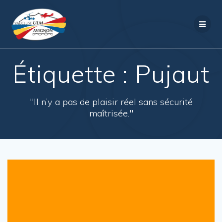
Passer
au
contenu
Étiquette :
Pujaut
"Il n’y a pas de plaisir réel sans sécurité
maîtrisée."