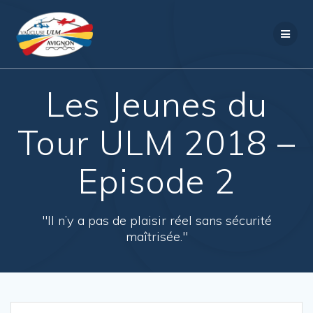
Passer
au
contenu
Les Jeunes du
Tour ULM 2018 –
Episode 2
"Il n’y a pas de plaisir réel sans sécurité
maîtrisée."