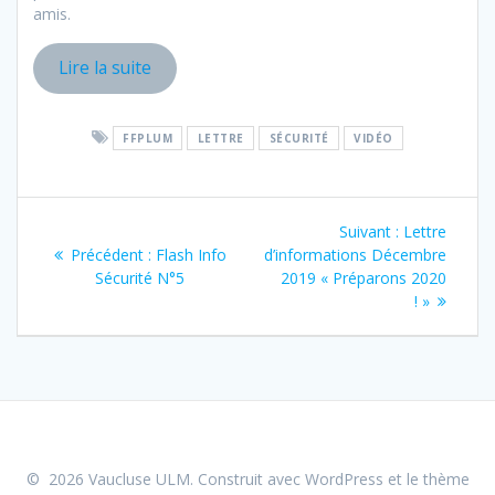
amis.
Lire la suite
FFPLUM
LETTRE
SÉCURITÉ
VIDÉO
Navigation
Article
Suivant :
Lettre
de
Article
suivant
Précédent :
Flash Info
d’informations Décembre
précédent
:
Sécurité N°5
2019 « Préparons 2020
l’article
:
! »
© 2026 Vaucluse ULM. Construit avec WordPress et le
thème