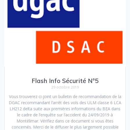
Flash Info Sécurité N°5
29 octobre 2019
Vous trouverez ci-joint un bulletin de recommandation de la
DGAC recommandant l’arrêt des vols des ULM classe 6 LCA
LH212 delta suite aux premières informations du BEA dans
le cadre de l’enquête sur l’accident du 24/09/2019 à
Montélimar. Vérifiez dans ce document si vous êtes
concernés. Merci de le diffuser le plus largement possible