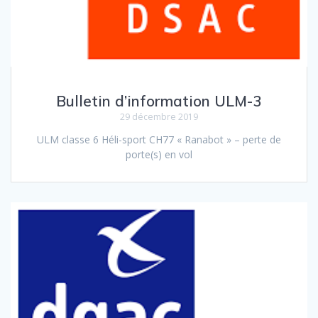
Bulletin d’information ULM-3
29 décembre 2019
ULM classe 6 Héli-sport CH77 « Ranabot » – perte de
porte(s) en vol