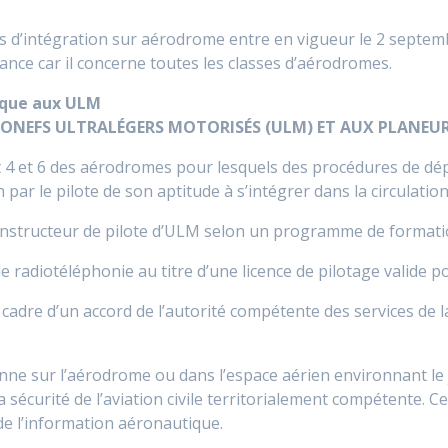
gles d’intégration sur aérodrome entre en vigueur le 2 septe
nce car il concerne toutes les classes d’aérodromes.
fique aux ULM
AÉRONEFS ULTRALÉGERS MOTORISÉS (ULM) ET AUX PLANEU
3 et 4 et 6 des aérodromes pour lesquels des procédures de 
n par le pilote de son aptitude à s’intégrer dans la circulat
 instructeur de pilote d’ULM selon un programme de formation
 de radiotéléphonie au titre d’une licence de pilotage valide 
e cadre d’un accord de l’autorité compétente des services de
nne sur l’aérodrome ou dans l’espace aérien environnant le ju
la sécurité de l’aviation civile territorialement compétente. C
 de l’information aéronautique.