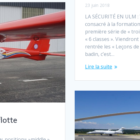
23 juin 2018
LA SÉCURITÉ EN ULM : V
consacré à la formation
première série de « tro
« 6 classes ». Viendront
rentrée les « Leçons de
badin, c’est…
Lire la suite
lotte
ow_position= »middle »