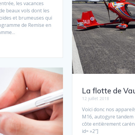
rentrée, les vacances
 de beaux vols dont les
roides et brumeuses qui
programme de Remise en
gramme…
La flotte de V
12 juillet 2018
Voici donc nos apparei
M16, autogyre tandem b
côte entièrement carén
id= »2″]