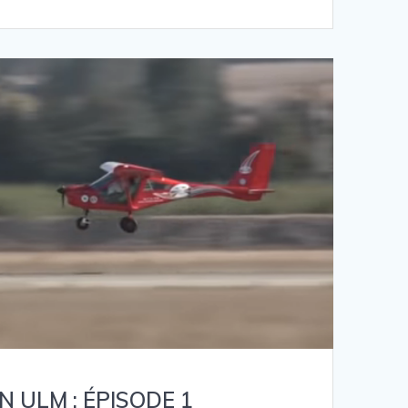
N ULM : ÉPISODE 1