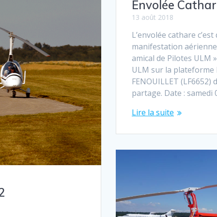
Envolée Cathar
13 août 2018
L’envolée cathare c’est 
manifestation aérienne.
amical de Pilotes ULM »
ULM sur la plateform
FENOUILLET (LF6652) dan
partage. Date : samedi
Lire la suite
2