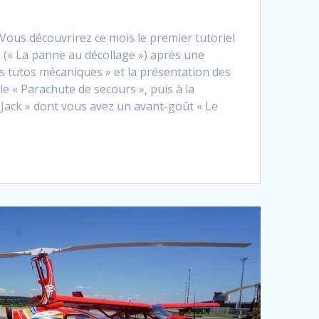
ous découvrirez ce mois le premier tutoriel
 (« La panne au décollage ») après une
is tutos mécaniques » et la présentation des
 le « Parachute de secours », puis à la
 Jack » dont vous avez un avant-goût « Le