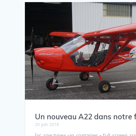
Un nouveau A22 dans notre f
20 juin 2018
[vc_row type= »in_container » full_screen_r