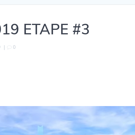
19 ETAPE #3
9
|
0