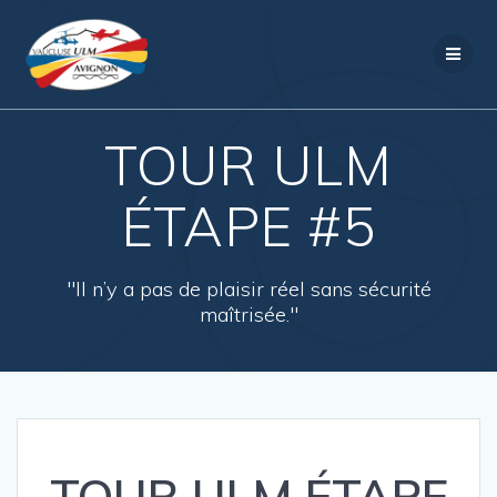
Passer
au
contenu
TOUR ULM
ÉTAPE #5
"Il n’y a pas de plaisir réel sans sécurité
maîtrisée."
TOUR ULM ÉTAPE