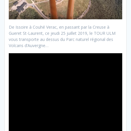
De Issoire à Couhé Verac, en passant par la Creuse à
Gueret St-Laurent, ce jeudi 25 juillet 2019, le TOUR ULM
vous transporte au dessus du Parc naturel régional des
Volcans d’Auvergne…