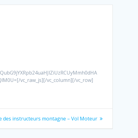
bnQubG9jYXRpb24uaHJlZiUzRCUyMmh0dHA
U=[/vc_raw_js][/vc_column][/vc_row]
e des instructeurs montagne – Vol Moteur