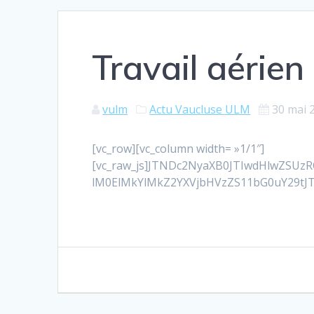
Travail aérien
vulm
Actu Vaucluse ULM
30 mai 
[vc_row][vc_column width= »1/1″]
[vc_raw_js]JTNDc2NyaXB0JTIwdHlwZSU
lM0ElMkYlMkZ2YXVjbHVzZS11bG0uY29tJTJ
Navigation
de