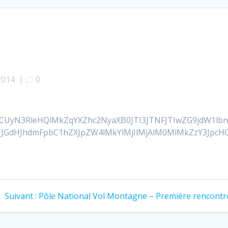
2014
|
0
zRCUyN3RleHQlMkZqYXZhc2NyaXB0JTI3JTNFJTIwZG9jdW1l
GdHJhdmFpbC1hZXJpZW4lMkYlMjIlMjAlM0MlMkZzY3JpcHQlM0
Article
Suivant :
Pôle National Vol Montagne – Première rencontr
suivant
: