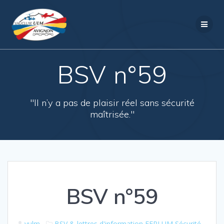
Passer
au
contenu
BSV n°59
"Il n’y a pas de plaisir réel sans sécurité
maîtrisée."
BSV n°59
vulm
BSV & lettres d'information
FFPLUM Sécurité