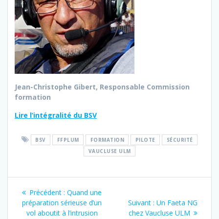
Jean-Christophe Gibert, Responsable Commission
formation
Lire l’intégralité du BSV
BSV
FFPLUM
FORMATION
PILOTE
SÉCURITÉ
VAUCLUSE ULM
Navigation
Article
Précédent :
Quand une
de
précédent
Article
préparation sérieuse d’un
Suivant :
Un Faeta NG
:
suivant
vol aboutit à l’intrusion
chez Vaucluse ULM