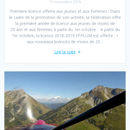
10 novembre 2018
Première licence offerte aux Jeunes et aux Femmes ! Dans
le cadre de la promotion de son activité, la Fédération offre
la première année de licence aux jeunes de moins de
25 ans et aux femmes à partir du 1er octobre. A partir du
1er octobre, la licence 2018-2019 FFPLUM est offerte : >
aux nouveaux licenciés de moins de 25…
Lire la suite