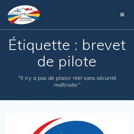
Passer
au
contenu
Étiquette :
brevet
de pilote
"Il n’y a pas de plaisir réel sans sécurité
maîtrisée."