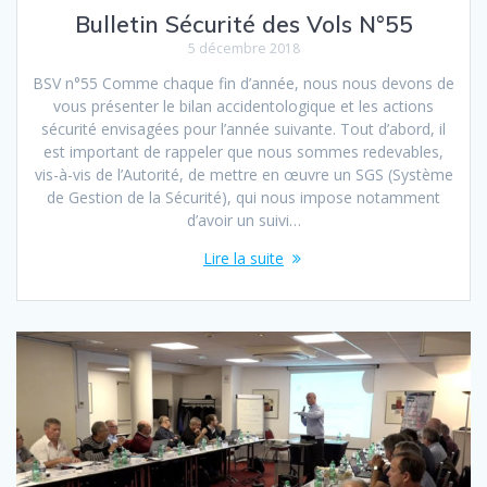
Bulletin Sécurité des Vols N°55
5 décembre 2018
BSV n°55 Comme chaque fin d’année, nous nous devons de
vous présenter le bilan accidentologique et les actions
sécurité envisagées pour l’année suivante. Tout d’abord, il
est important de rappeler que nous sommes redevables,
vis-à-vis de l’Autorité, de mettre en œuvre un SGS (Système
de Gestion de la Sécurité), qui nous impose notamment
d’avoir un suivi…
Lire la suite