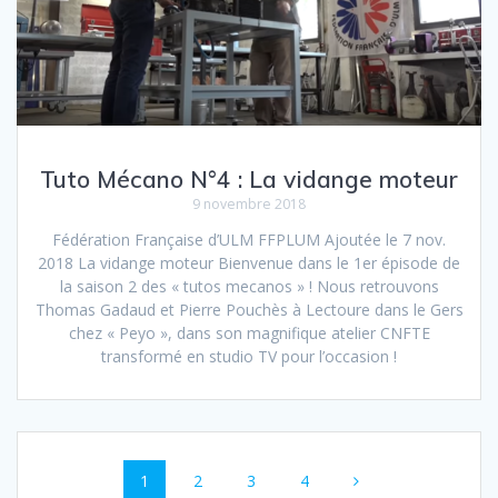
Tuto Mécano N°4 : La vidange moteur
9 novembre 2018
Fédération Française d’ULM FFPLUM Ajoutée le 7 nov.
2018 La vidange moteur Bienvenue dans le 1er épisode de
la saison 2 des « tutos mecanos » ! Nous retrouvons
Thomas Gadaud et Pierre Pouchès à Lectoure dans le Gers
chez « Peyo », dans son magnifique atelier CNFTE
transformé en studio TV pour l’occasion !
Navigation
Page
Page
Page
Page
1
2
3
4