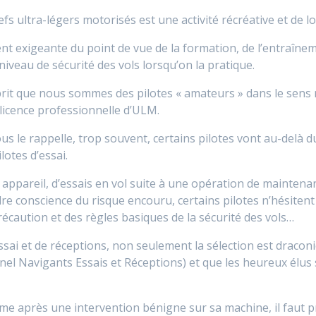
efs ultra-légers motorisés est une activité récréative et de loi
nt exigeante du point de vue de la formation, de l’entraîne
niveau de sécurité des vols lorsqu’on la pratique.
l’esprit que nous sommes des pilotes « amateurs » dans le se
 licence professionnelle d’ULM.
s le rappelle, trop souvent, certains pilotes vont au-delà du
otes d’essai.
el appareil, d’essais en vol suite à une opération de maintena
re conscience du risque encouru, certains pilotes n’hésite
récaution et des règles basiques de la sécurité des vols…
sai et de réceptions, non seulement la sélection est dracon
nel Navigants Essais et Réceptions) et que les heureux élus
e après une intervention bénigne sur sa machine, il faut pr