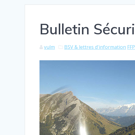
Bulletin Sécur
vulm
BSV & lettres d'information
FFP