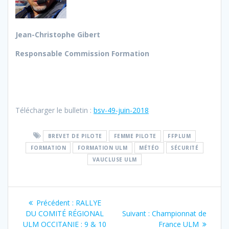
Jean-Christophe Gibert
Responsable Commission Formation
Télécharger le bulletin :
bsv-49-juin-2018
BREVET DE PILOTE
FEMME PILOTE
FFPLUM
FORMATION
FORMATION ULM
MÉTÉO
SÉCURITÉ
VAUCLUSE ULM
Navigation
Article
Précédent :
RALLYE
de
précédent
Article
DU COMITÉ RÉGIONAL
Suivant :
Championnat de
:
suivant
ULM OCCITANIE : 9 & 10
France ULM