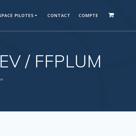
SPACE PILOTES
CONTACT
COMPTE
REV / FFPLUM
."