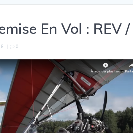
mise En Vol : REV 
18
|
0